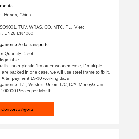
produto
in: Henan, China
: ISO9001, TUV, WRAS, CO, MTC, PL, IV etc
r: DN25-DN4000
gamento & do transporte
 Quantity: 1 set
Negotiable
ils: Inner plastic film,outer wooden case, if multiple
re packed in one case, we will use steel frame to fix it.
: After payment 15-30 working days
gamento: T/T, Western Union, L/C, D/A, MoneyGram
y: 100000 Pieces per Month
Converse Agora