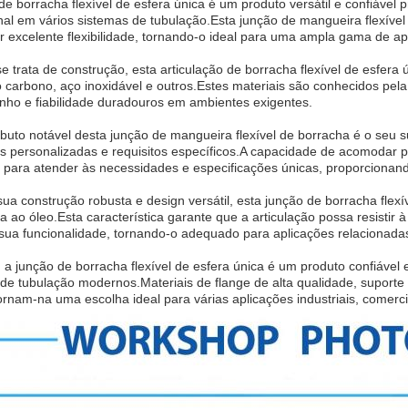
de borracha flexível de esfera única é um produto versátil e confiáve
al em vários sistemas de tubulação.Esta junção de mangueira flexível
r excelente flexibilidade, tornando-o ideal para uma ampla gama de ap
 trata de construção, esta articulação de borracha flexível de esfera ú
carbono, aço inoxidável e outros.Estes materiais são conhecidos pela 
ho e fiabilidade duradouros em ambientes exigentes.
ibuto notável desta junção de mangueira flexível de borracha é o seu
s personalizadas e requisitos específicos.A capacidade de acomodar 
para atender às necessidades e especificações únicas, proporcionando 
ua construção robusta e design versátil, esta junção de borracha flex
ia ao óleo.Esta característica garante que a articulação possa resistir 
sua funcionalidade, tornando-o adequado para aplicações relacionada
 a junção de borracha flexível de esfera única é um produto confiáve
de tubulação modernos.Materiais de flange de alta qualidade, suporte 
ornam-na uma escolha ideal para várias aplicações industriais, comercia