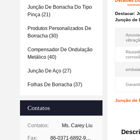
Detalhes D
Junção De Borracha Do Tipo
Destacar:
J
Pinça
(21)
Junção de b
Produtos Personalizados De
Amorte
Borracha
(30)
vibraçã
Compensador De Ondulação
Resistê
Metálico
(40)
corros
embal
Junção De Aço
(27)
Folhas De Borracha
(37)
Garanti
Junção de b
Contatos
Contatos:
Ms. Carey Liu
Descr
Fax:
86-0371-6892-9024