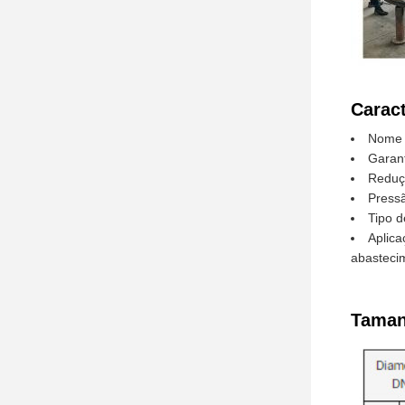
Caract
Nome d
Garant
Reduç
Pressã
Tipo d
Aplica
abasteci
Taman