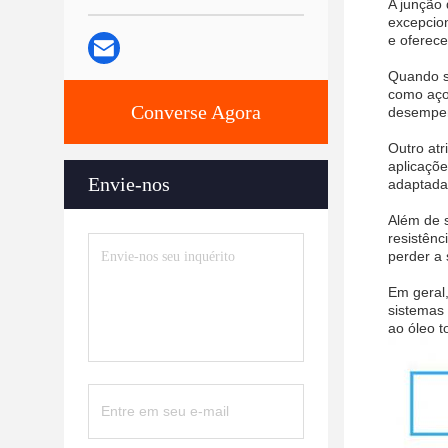
A junção 
excepcion
e oferece
Quando se
como aço 
Converse Agora
desempen
Outro atr
aplicaçõe
Envie-nos
adaptada 
Além de s
resistênc
perder a 
Em geral,
sistemas 
ao óleo t