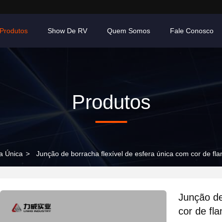
Produtos
Show De RV
Quem Somos
Fale Conosco
Produtos
a Única
>
Junção de borracha flexível de esfera única com cor de fla
Junção de
cor de fl