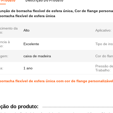
o Produto
Descrição Do Produto
unção de borracha flexível de esfera única
,
Cor de flange persona
orracha flexível de esfera única
cimento da
Alto
Aplicativo:
o:
ncia à
Excelente
Tipo de ins
ão:
agem:
caixa de madeira
Cor do fla
Pressão d
a:
1 ano
Trabalho:
orracha flexível de esfera única com cor de flange personalizáve
ição do produto: