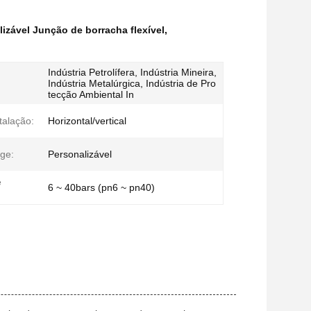
lizável Junção de borracha flexível
,
Indústria Petrolífera, Indústria Mineira,
Indústria Metalúrgica, Indústria de Pro
tecção Ambiental In
talação:
Horizontal/vertical
nge:
Personalizável
e
6 ~ 40bars (pn6 ~ pn40)
l