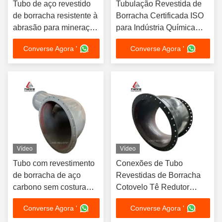
Tubo de aço revestido
Tubulação Revestida de
de borracha resistente à
Borracha Certificada ISO
abrasão para mineração
para Indústria Química
de lama
com Opções de
Converse Agora '
Converse Agora '
Revestimento de EPDM,
Neoprene e Nitrila
Vídeo
Vídeo
Tubo com revestimento
Conexões de Tubo
de borracha de aço
Revestidas de Borracha
carbono sem costura
Cotovelo Tê Redutor
com flange EPDM
Curva Conexão
Converse Agora '
Converse Agora '
revestimento de
Flangeada Aço Carbono