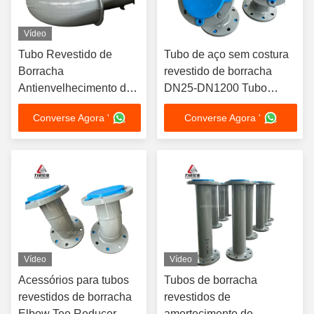
Vídeo
Tubo Revestido de
Tubo de aço sem costura
Borracha
revestido de borracha
Antienvelhecimento de
DN25-DN1200 Tubo
Longa Vida Útil
industrial resistente à
Converse Agora '
Converse Agora '
Espessura da Parede 2-
corrosão para transporte
16mm Personalizável
de esgoto de óleo e gás
para Tubulação de
Ambiente Severo
Vídeo
Vídeo
Acessórios para tubos
Tubos de borracha
revestidos de borracha
revestidos de
Elbow Tee Reducer
amortecimento de