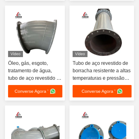
neopreno com ligação
Casco Resistente à
ANSI DIN JIS
Corrosão
Vídeo
Vídeo
Óleo, gás, esgoto,
Tubo de aço revestido de
tratamento de água,
borracha resistente a altas
tubo de aço revestido de
temperaturas e pressão
borracha, resistente à
EPDM
Converse Agora '
Converse Agora '
corrosão, flange de aço
carbono