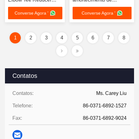
Bend Connector
vibrações de absorção de
Converse Agora '
Converse Agora '
Flanged DN25-DN2000
choque, fáceis de instalar
resistente à corrosão
Industrial
1
2
3
4
5
6
7
8
Contatos
Contatos:
Ms. Carey Liu
Telefone:
86-0371-6892-1527
Fax:
86-0371-6892-9024