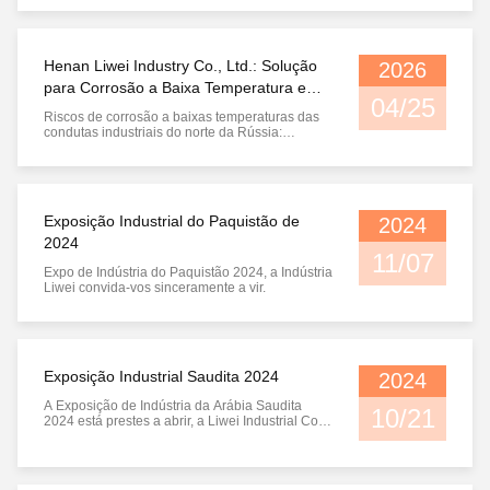
aplicações químicas, de energia, tratamento de
águas residuais e metalúrgicas, as tubulações
ficam expostas a meios corrosivos por um longo
tempo. Tubos tradicionais são ...
Henan Liwei Industry Co., Ltd.: Solução
2026
para Corrosão a Baixa Temperatura em
04/25
Tubulações Industriais do Norte da
Riscos de corrosão a baixas temperaturas das
Rússia
condutas industriais do norte da Rússia:
aplicação estável de tubos revestidos de
borracha em instalações químicas 1Ponto de
dor central dos tubos de instalações químicas
no norte da Rússia: corrosão em condições de
baixa temperatura O norte da Rússia e ...
Exposição Industrial do Paquistão de
2024
2024
11/07
Expo de Indústria do Paquistão 2024, a Indústria
Liwei convida-vos sinceramente a vir.
Exposição Industrial Saudita 2024
2024
A Exposição de Indústria da Arábia Saudita
10/21
2024 está prestes a abrir, a Liwei Industrial Co.,
Ltd. convida-vos sinceramente a vir.