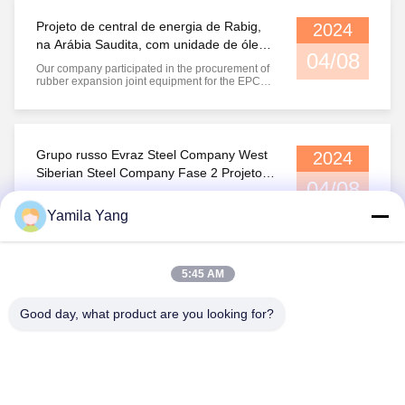
Projeto de central de energia de Rabig,
2024
na Arábia Saudita, com unidade de óleo
04/08
combustível subcrítico de 2*660 MW
Our company participated in the procurement of
rubber expansion joint equipment for the EPC
contract of Saudi Rabig 2*660MW subcritical
fuel unit power station project of Shandong
Power Construction NoEm 29 de julho de 2012,
recebemos um telefonema de Zhu Gong da
Shandong Power Construction No. 3 ...
Grupo russo Evraz Steel Company West
2024
Siberian Steel Company Fase 2 Projeto
04/08
complexo de purificação de gases de
A nossa empresa e a Hunan MCC Changtian
combustão de sinterização
Energy Saving and Environmental Protection
Yamila Yang
Technology Co., Ltd.assinado o contrato de
projeto da segunda fase do projeto do complexo
de purificação de gases de combustão de
sinterização da West Siberian Steel Company
1
da Rússia Evraz Steel GroupO projecto é o ...
5:45 AM
Good day, what product are you looking for?
Henan Liwei Industry Co., Ltd.