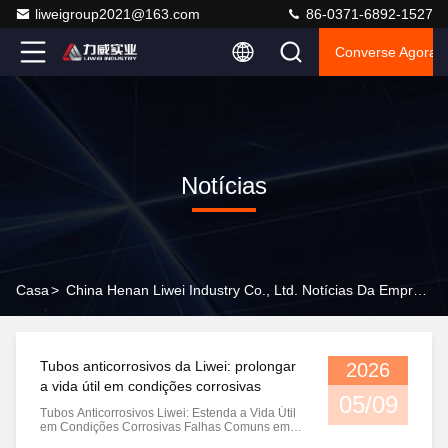
liweigroup2021@163.com
86-0371-6892-1527
Converse Agora
Notícias
Casa
>
China Henan Liwei Industry Co., Ltd. Notícias Da Empresa
Tubos anticorrosivos da Liwei: prolongar
2026
a vida útil em condições corrosivas
05/09
Tubos Anticorrosivos Liwei: Estenda a Vida Útil
em Condições Corrosivas Falhas Comuns em
Tubulações em Ambientes Corrosivos Em