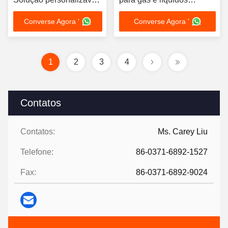
e duradoura para as
industriais
Converse Agora '
Converse Agora '
indústrias química e
petroquímica
1
2
3
4
Contatos
Contatos:
Ms. Carey Liu
Telefone:
86-0371-6892-1527
Fax:
86-0371-6892-9024