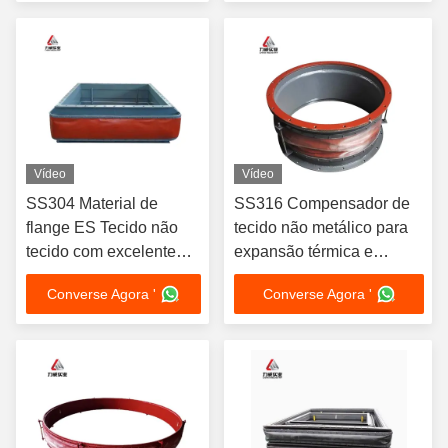
útil
Vídeo
Vídeo
SS304 Material de
SS316 Compensador de
flange ES Tecido não
tecido não metálico para
tecido com excelente
expansão térmica e
resistência à corrosão
contração em tubulações
Converse Agora '
Converse Agora '