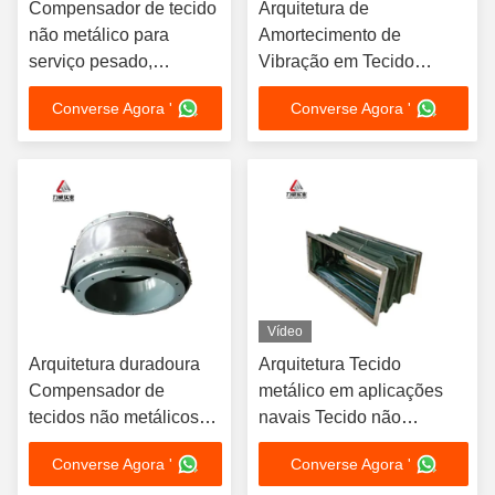
Compensador de tecido
Arquitetura de
não metálico para
Amortecimento de
serviço pesado,
Vibração em Tecido
oferecendo flexibilidade
Metálico com Faixa de
Converse Agora '
Converse Agora '
superior e resistência à
Tamanhos DN50 a
corrosão para
DN2000 Ideal para
tubulações de longa
Construção e
duração
Infraestrutura
Vídeo
Arquitetura duradoura
Arquitetura Tecido
Compensador de
metálico em aplicações
tecidos não metálicos
navais Tecido não
Resistência à corrosão
metálico durável
Converse Agora '
Converse Agora '
Mais de 10 anos de vida