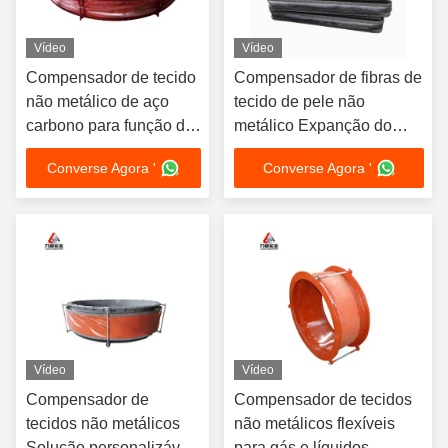
Vídeo
Vídeo
Compensador de tecido
Compensador de fibras de
não metálico de aço
tecido de pele não
carbono para função de
metálico Expanção do
expansão térmica e
ducto de ar articulação
Converse Agora '
Converse Agora '
contração de
conexão macia
compensação de
Dessulfuração remoção
conexão de flange
de poeira gás de cauda
Vídeo
Vídeo
Compensador de
Compensador de tecidos
tecidos não metálicos
não metálicos flexíveis
Solução personalizável
para gás e líquidos