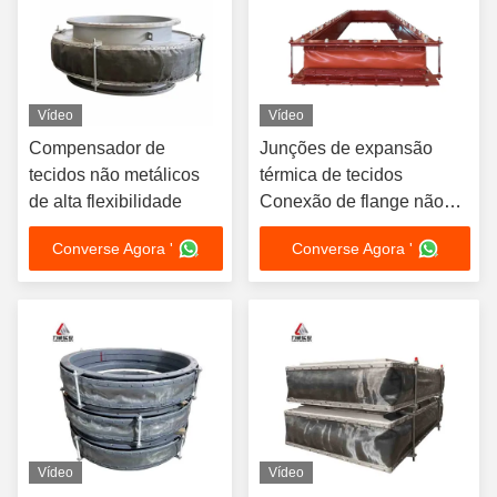
Vídeo
Vídeo
Compensador de
Junções de expansão
tecidos não metálicos
térmica de tecidos
de alta flexibilidade
Conexão de flange não
metálica -70°C a 350°C
Converse Agora '
Converse Agora '
Vídeo
Vídeo