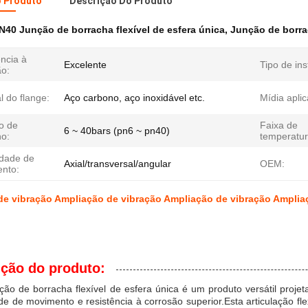
o Produto
Descrição Do Produto
N40 Junção de borracha flexível de esfera única
,
Junção de borrac
ncia à
Excelente
Tipo de ins
ão:
l do flange:
Aço carbono, aço inoxidável etc.
Mídia aplic
o de
Faixa de
6 ~ 40bars (pn6 ~ pn40)
ho:
temperatur
dade de
Axial/transversal/angular
OEM:
nto:
e vibração Ampliação de vibração Ampliação de vibração Amplia
ição do produto:
ação de borracha flexível de esfera única é um produto versátil proje
de de movimento e resistência à corrosão superior.Esta articulação f