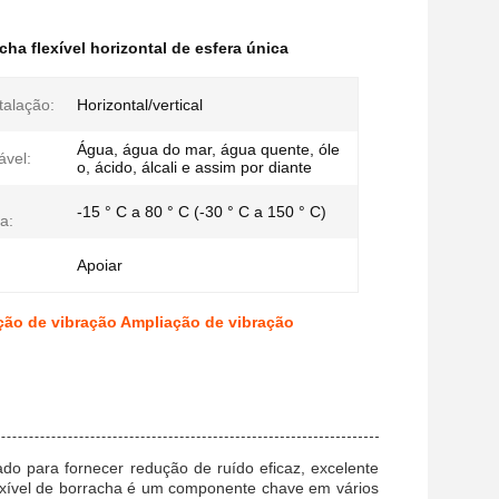
ha flexível horizontal de esfera única
talação:
Horizontal/vertical
Água, água do mar, água quente, óle
ável:
o, ácido, álcali e assim por diante
-15 ° C a 80 ° C (-30 ° C a 150 ° C)
a:
Apoiar
ção de vibração Ampliação de vibração
tado para fornecer redução de ruído eficaz, excelente
lexível de borracha é um componente chave em vários