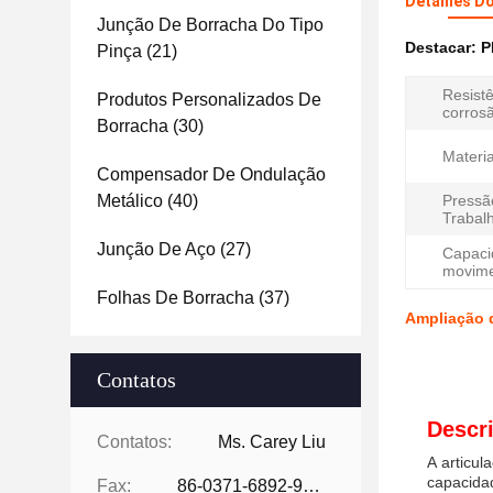
Detalhes D
Junção De Borracha Do Tipo
Destacar:
P
Pinça
(21)
Resistê
Produtos Personalizados De
corros
Borracha
(30)
Materia
Compensador De Ondulação
Metálico
(40)
Pressã
Trabal
Junção De Aço
(27)
Capaci
movime
Folhas De Borracha
(37)
Ampliação d
Contatos
Descr
Contatos:
Ms. Carey Liu
A articul
capacida
Fax:
86-0371-6892-9024