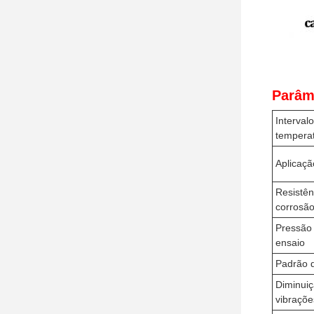
Parâm
Inter
tempera
Aplicaçã
Resist
corrosã
Pres
ensaio
Padrão d
Diminu
vibraçõe