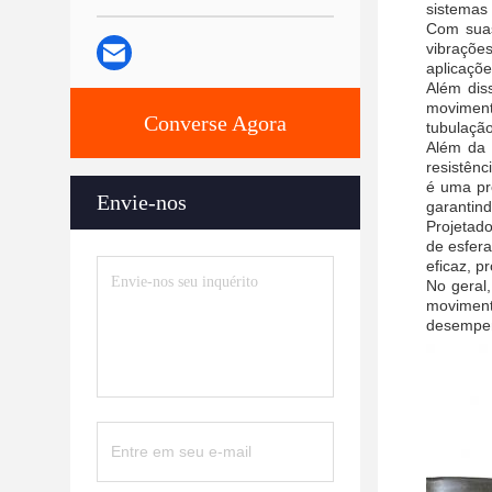
sistemas
Com suas
vibraçõe
aplicaçõe
Além dis
movimento
Converse Agora
tubulação
Além da 
resistênc
é uma pr
Envie-nos
garantin
Projetad
de esfera
eficaz, p
No geral
moviment
desempenh