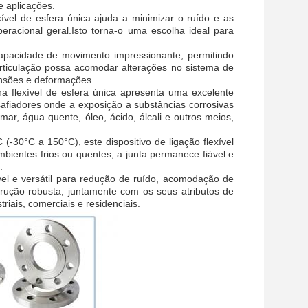
 aplicações.
vel de esfera única ajuda a minimizar o ruído e as
eracional geral.Isto torna-o uma escolha ideal para
capacidade de movimento impressionante, permitindo
 articulação possa acomodar alterações no sistema de
ensões e deformações.
a flexível de esfera única apresenta uma excelente
safiadores onde a exposição a substâncias corrosivas
r, água quente, óleo, ácido, álcali e outros meios,
30°C a 150°C), este dispositivo de ligação flexível
bientes frios ou quentes, a junta permanece fiável e
.
vel e versátil para redução de ruído, acomodação de
rução robusta, juntamente com os seus atributos de
ais, comerciais e residenciais.