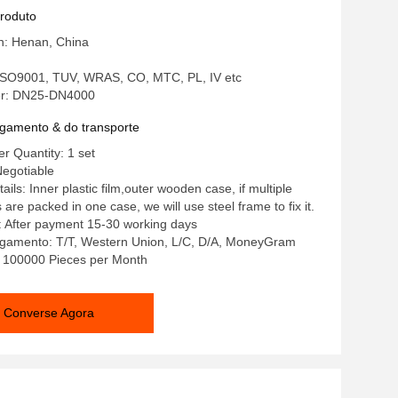
 de vibração
produto
in: Henan, China
: ISO9001, TUV, WRAS, CO, MTC, PL, IV etc
r: DN25-DN4000
gamento & do transporte
 Quantity: 1 set
Negotiable
ils: Inner plastic film,outer wooden case, if multiple
re packed in one case, we will use steel frame to fix it.
: After payment 15-30 working days
gamento: T/T, Western Union, L/C, D/A, MoneyGram
y: 100000 Pieces per Month
Converse Agora