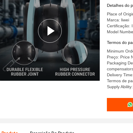
Ampliação
Detalhes do 
Place of Orig
Marca: liwei
Certificação
Model Numbe
Termos do pa
Minimum Order
Preço: Price 
Packaging Deta
compensators a
Delivery Time
Termos de pa
Supply Abilit