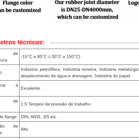
etros técnicos:
valo de
-15°C a 80°C (-30°C a 150°C)
tura
Indústria petrolífera, Indústria mineira, Indústria metalúrg
o
abastecimento de água e drenagem, Indústria do papel
ência à
Excelente.
o
são de
1.5 Tempos de pressão de trabalho
e flange
DIN, ANSI, JIS etc.
ição de
Alto
s