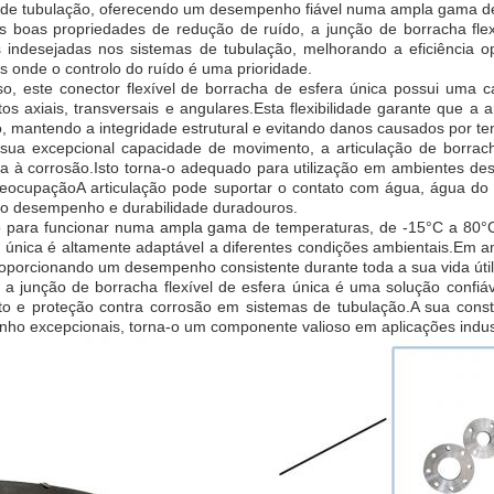
 de tubulação, oferecendo um desempenho fiável numa ampla gama de
 boas propriedades de redução de ruído, a junção de borracha flexí
s indesejadas nos sistemas de tubulação, melhorando a eficiência op
s onde o controlo do ruído é uma prioridade.
so, este conector flexível de borracha de esfera única possui uma 
s axiais, transversais e angulares.Esta flexibilidade garante que a
, mantendo a integridade estrutural e evitando danos causados por t
sua excepcional capacidade de movimento, a articulação de borrach
ia à corrosão.Isto torna-o adequado para utilização em ambientes de
eocupaçãoA articulação pode suportar o contato com água, água do ma
do desempenho e durabilidade duradouros.
o para funcionar numa ampla gama de temperaturas, de -15°C a 80°C (-
 única é altamente adaptável a diferentes condições ambientais.Em am
roporcionando um desempenho consistente durante toda a sua vida útil
, a junção de borracha flexível de esfera única é uma solução confiá
o e proteção contra corrosão em sistemas de tubulação.A sua const
o excepcionais, torna-o um componente valioso em aplicações industri