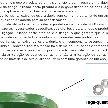
s garantem que o produto dure mais e funcione bem mesmo em ambien
l de flange utilizado neste produto é aço galvanizado de carbono, aç
na aplicação e no ambiente em que será utilizado.
de borracha flexível de esfera dupla vem com uma garantia de um ano
e funcione de acordo com as especificações.
e molde utilizado no fabrico deste produto é de mais de 2000 conjun
sfazer as necessidades específicas dos clientes e garantir que o produt
e ligação utilizado neste produto é a flange, o que garante que o 
o e pode ser conectado aos outros componentes sem problemas.
 de borracha flexível de esfera dupla é um componente essencial no
ruído e vibrações, reduz a tensão no sistema de tubulações,e compen
o, se você está procurando por uma articulação de borracha de b
 da articulação de bola de borracha, então a articulação de borracha
ito de materiais de alta qualidade., vem com uma garantia de um ano, 