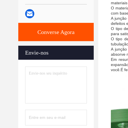
materiai
O materia
com base 
A junção 
defeitos 
O tipo d
Converse Agora
para sati
O tipo d
tubulaçã
A junção
Envie-nos
absorve 
Em resum
expansão
você.É fe