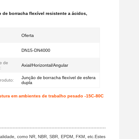
 de borracha flexível resistente a ácidos
,
Oferta
DN15-DN4000
e de
Axial/Horizontal/Angular
:
Junção de borracha flexível de esfera
roduto:
dupla
ostura em ambientes de trabalho pesado -15C-80C
ta qualidade, como NR, NBR, SBR, EPDM, FKM, etc.Estes