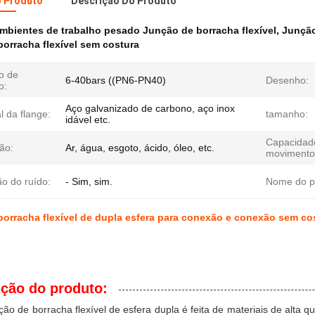
o Produto
Descrição Do Produto
mbientes de trabalho pesado Junção de borracha flexível
,
Junção
orracha flexível sem costura
o de
6-40bars ((PN6-PN40)
Desenho:
o:
Aço galvanizado de carbono, aço inox
l da flange:
tamanho:
idável etc.
Capacidad
ão:
Ar, água, esgoto, ácido, óleo, etc.
movimento
o do ruído:
- Sim, sim.
Nome do p
orracha flexível de dupla esfera para conexão e conexão sem c
ição do produto:
ação de borracha flexível de esfera dupla é feita de materiais de al