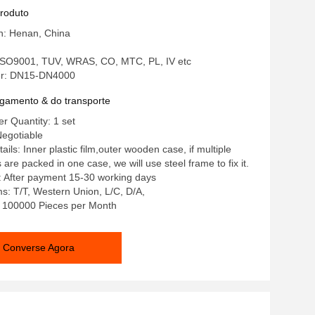
ho pesado -15C-80C
produto
in: Henan, China
: ISO9001, TUV, WRAS, CO, MTC, PL, IV etc
r: DN15-DN4000
gamento & do transporte
 Quantity: 1 set
Negotiable
ils: Inner plastic film,outer wooden case, if multiple
re packed in one case, we will use steel frame to fix it.
: After payment 15-30 working days
: T/T, Western Union, L/C, D/A,
y: 100000 Pieces per Month
Converse Agora