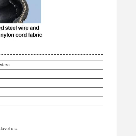
sfera
dável etc.