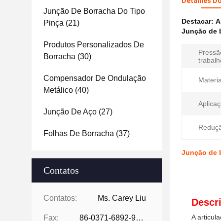
Detalhes D
Junção De Borracha Do Tipo
Destacar:
A
Pinça
(21)
Junção de b
Produtos Personalizados De
Pressã
Borracha
(30)
trabalh
Compensador De Ondulação
Materia
Metálico
(40)
Aplicaç
Junção De Aço
(27)
Reduçã
Folhas De Borracha
(37)
Junção de b
Contatos
Contatos:
Ms. Carey Liu
Descr
A articul
Fax:
86-0371-6892-9024