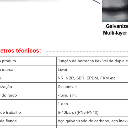
etros técnicos:
 produto
Junção de borracha flexível de dupla e
 marca
Liwei
s
NR, NBR, SBR, EPDM, FKM etc.
lização
Disponível
 do ruído
- Sim, sim.
1 ano
de trabalho
6-40bars ((PN6-PN40)
 da flange
Aço galvanizado de carbono, aço inoxi