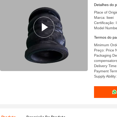
de trabal
Detalhes do 
Place of Orig
Marca: liwei
Certificação
Model Numbe
Termos do pa
Minimum Order
Preço: Price 
Packaging Deta
compensators a
Delivery Time
Payment Terms
Supply Abilit