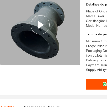
tubo de b
Detalhes do 
Place of Orig
Marca: liwei
Certificação
Model Number
Termos do pa
Minimum Order
Preço: Price 
Packaging Det
iron pallets, 
Delivery Time
Payment Term
Supply Abilit