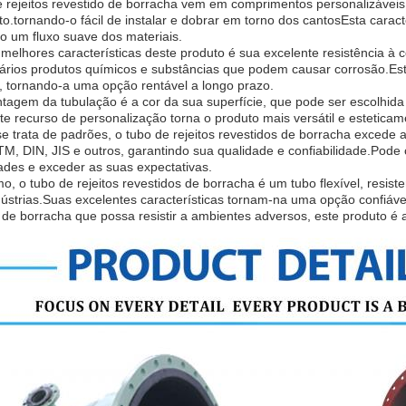
 rejeitos revestido de borracha vem em comprimentos personalizáveis,
to.tornando-o fácil de instalar e dobrar em torno dos cantosEsta carac
o um fluxo suave dos materiais.
elhores características deste produto é sua excelente resistência à 
ários produtos químicos e substâncias que podem causar corrosão.Esta
, tornando-a uma opção rentável a longo prazo.
tagem da tubulação é a cor da sua superfície, que pode ser escolhid
e recurso de personalização torna o produto mais versátil e esteticam
 trata de padrões, o tubo de rejeitos revestidos de borracha excede a
, DIN, JIS e outros, garantindo sua qualidade e confiabilidade.Pode 
ades e exceder as suas expectativas.
, o tubo de rejeitos revestidos de borracha é um tubo flexível, resist
dústrias.Suas excelentes características tornam-na uma opção confiáv
 de borracha que possa resistir a ambientes adversos, este produto é a