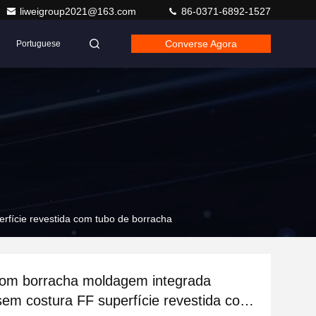
liweigroup2021@163.com
86-0371-6892-1527
Converse Agora
Portuguese
fície revestida com tubo de borracha
com borracha moldagem integrada
em costura FF superfície revestida com