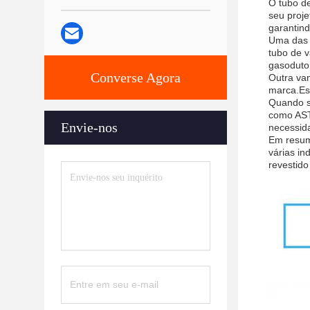
O tubo de
seu proje
garantind
Uma das m
tubo de v
gasoduto
Converse Agora
Outra van
marca.Est
Quando se
como ASTM
Envie-nos
necessid
Em resumo
várias in
revestido