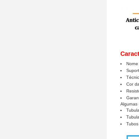
Caract
Nome 
Supor
Técni
Cor da
Resist
Garant
Algumas 
Tubula
Tubula
Tubos 