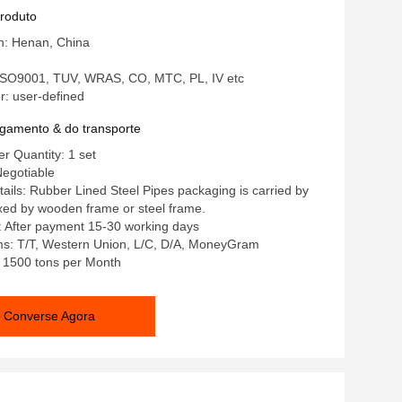
orracha
produto
in: Henan, China
: ISO9001, TUV, WRAS, CO, MTC, PL, IV etc
: user-defined
gamento & do transporte
 Quantity: 1 set
Negotiable
ails: Rubber Lined Steel Pipes packaging is carried by
fixed by wooden frame or steel frame.
: After payment 15-30 working days
s: T/T, Western Union, L/C, D/A, MoneyGram
y: 1500 tons per Month
Converse Agora