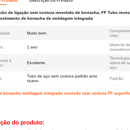
o Produto
Descrição Do Produto
ubo de ligação sem costura revestido de borracha
,
FF Tubo revest
vestimento de borracha de moldagem integrada
Comprimen
lidade:
Muito bem.
tubo:
Material d
a:
1 ano
revestimen
Tecnologia
ncia à
Excelente.
tubos de t
ão:
aço:
Tubo de aço sem costura padrão ame
a:
Padrão:
ricano
m borracha moldagem integrada conexão sem costura FF superfíc
ição do produto: