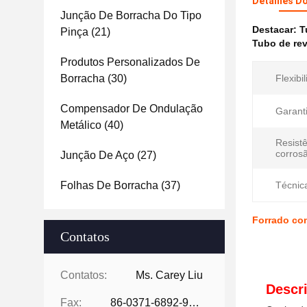
Detalhes D
Junção De Borracha Do Tipo
Destacar:
T
Pinça
(21)
Tubo de re
Produtos Personalizados De
Borracha
(30)
Flexibi
Compensador De Ondulação
Garanti
Metálico
(40)
Resistê
corros
Junção De Aço
(27)
Folhas De Borracha
(37)
Técnic
Forrado co
Contatos
Contatos:
Ms. Carey Liu
Descr
Fax:
86-0371-6892-9024