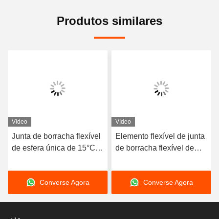
Produtos similares
Vídeo
Vídeo
Junta de borracha flexível
Elemento flexível de junta
de esfera única de 15°C-
de borracha flexível de
80°C compatível com
esfera única resistente à
mídia de ar, oferecendo
corrosão, adequado para
Converse Agora
Converse Agora
longa vida útil e
sistemas de tubulação
durabilidade superior
dinâmicos que exigem
compensação de
movimento