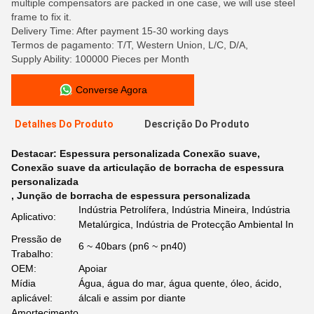
multiple compensators are packed in one case, we will use steel
frame to fix it.
Delivery Time: After payment 15-30 working days
Termos de pagamento: T/T, Western Union, L/C, D/A,
Supply Ability: 100000 Pieces per Month
Converse Agora
Detalhes Do Produto
Descrição Do Produto
Destacar:
Espessura personalizada Conexão suave
,
Conexão suave da articulação de borracha de espessura
personalizada
,
Junção de borracha de espessura personalizada
Indústria Petrolífera, Indústria Mineira, Indústria
Aplicativo:
Metalúrgica, Indústria de Protecção Ambiental In
Pressão de
6 ~ 40bars (pn6 ~ pn40)
Trabalho:
OEM:
Apoiar
Mídia
Água, água do mar, água quente, óleo, ácido,
aplicável:
álcali e assim por diante
Amortecimento