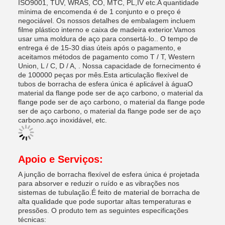
ISO9001, TUV, WRAS, CO, MTC, PL,IV etc.A quantidade
mínima de encomenda é de 1 conjunto e o preço é
negociável. Os nossos detalhes de embalagem incluem
filme plástico interno e caixa de madeira exterior.Vamos
usar uma moldura de aço para consertá-lo.. O tempo de
entrega é de 15-30 dias úteis após o pagamento, e
aceitamos métodos de pagamento como T / T, Western
Union, L / C, D / A, . Nossa capacidade de fornecimento é
de 100000 peças por mês.Esta articulação flexível de
tubos de borracha de esfera única é aplicável à águaO
material da flange pode ser de aço carbono, o material da
flange pode ser de aço carbono, o material da flange pode
ser de aço carbono, o material da flange pode ser de aço
carbono.aço inoxidável, etc.
Apoio e Serviços:
A junção de borracha flexível de esfera única é projetada
para absorver e reduzir o ruído e as vibrações nos
sistemas de tubulação.É feito de material de borracha de
alta qualidade que pode suportar altas temperaturas e
pressões. O produto tem as seguintes especificações
técnicas: