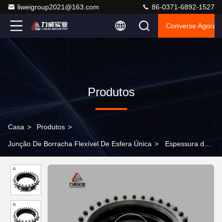
liweigroup2021@163.com
86-0371-6892-1527
Converse Agora
Produtos
Casa
>
Produtos
>
Junção De Borracha Flexível De Esfera Única
>
Espessura do
material da flange Especificações personalizadas de porcas e
parafusos para conexão macia da articulação de borracha