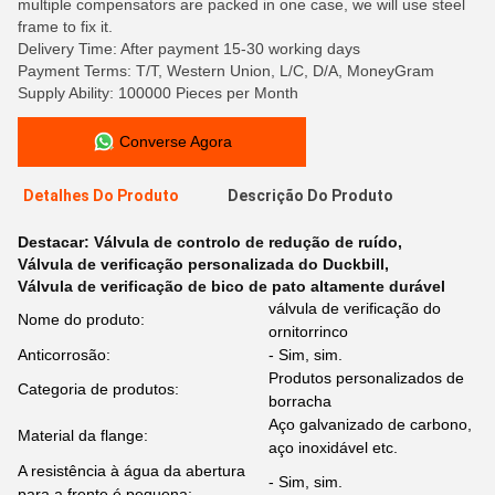
multiple compensators are packed in one case, we will use steel
frame to fix it.
Delivery Time: After payment 15-30 working days
Payment Terms: T/T, Western Union, L/C, D/A, MoneyGram
Supply Ability: 100000 Pieces per Month
Converse Agora
Detalhes Do Produto
Descrição Do Produto
Destacar:
Válvula de controlo de redução de ruído
,
Válvula de verificação personalizada do Duckbill
,
Válvula de verificação de bico de pato altamente durável
válvula de verificação do
Nome do produto:
ornitorrinco
Anticorrosão:
- Sim, sim.
Produtos personalizados de
Categoria de produtos:
borracha
Aço galvanizado de carbono,
Material da flange:
aço inoxidável etc.
A resistência à água da abertura
- Sim, sim.
para a frente é pequena: