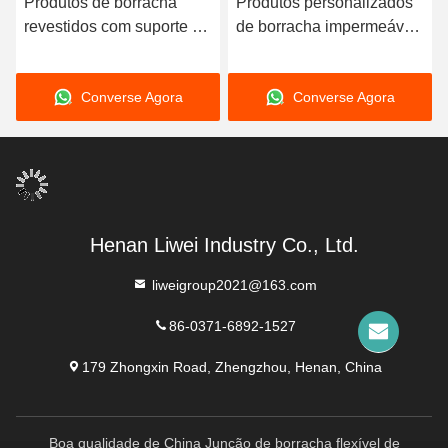
Produtos de borracha
Produtos personalizados
revestidos com suporte de
de borracha impermeável
tubos de borracha
Anel de selo de borracha
personalizado
Converse Agora
Converse Agora
Henan Liwei Industry Co., Ltd.
liweigroup2021@163.com
86-0371-6892-1527
179 Zhongxin Road, Zhengzhou, Henan, China
Boa qualidade de China Junção de borracha flexível de