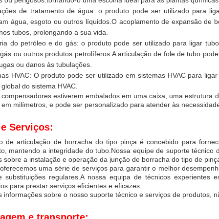
s ou perigosos.tornando-o uma escolha ideal para as plantas químicas
lações de tratamento de água: o produto pode ser utilizado para li
tam água, esgoto ou outros líquidos.O acoplamento de expansão de b
nos tubos, prolongando a sua vida.
ria do petróleo e do gás: o produto pode ser utilizado para ligar tu
 gás ou outros produtos petrolíferos.A articulação de fole de tubo po
fugas ou danos às tubulações.
mas HVAC: O produto pode ser utilizado em sistemas HVAC para ligar 
a global do sistema HVAC.
s compensadores estiverem embalados em uma caixa, uma estrutura de
em milímetros, e pode ser personalizado para atender às necessidade
e Serviços:
o de articulação de borracha do tipo pinça é concebido para fornece
o, mantendo a integridade do tubo.Nossa equipe de suporte técnico d
 sobre a instalação e operação da junção de borracha do tipo de pinç
ferecemos uma série de serviços para garantir o melhor desempenho
e substituições regulares.A nossa equipa de técnicos experientes
os para prestar serviços eficientes e eficazes.
 informações sobre o nosso suporte técnico e serviços de produtos, n
agem e transporte: