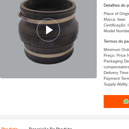
de vibraç
Detalhes do 
fluidos
Place of Orig
Marca: liwei
Certificação
Model Numbe
Termos do pa
Minimum Order
Preço: Price 
Packaging Deta
compensators a
Delivery Time
Payment Term
Supply Abilit