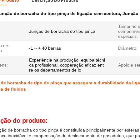
o Produto
Descrição Do Produto
unção de borracha do tipo pinça de ligação sem costura
,
Junção 
Tamanho 
Junção de borracha do tipo pinça
comprimen
especiais:
o de
-1 ~ + 40 barras
Diâmetro:
o:
Experiência na produção, equipa técni
ens:
ca profissional, cooperação eficaz ent
Apoio e ser
re os departamentos de lo
 de borracha de tipo de pinça que assegura a durabilidade da li
ia de fluidos
ição do produto:
ação de borracha do tipo pinça é constituída principalmente por esfera
 aço inoxidável.e compensação de deslocamento de gasodutos, que po