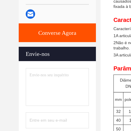
causados
fixada à 
Caract
Caracterí
Converse Agora
1A articu
2Não é ne
trabalho.
Envie-nos
3A articu
Parâm
Diâme
D
mm
po
32
1
40
50