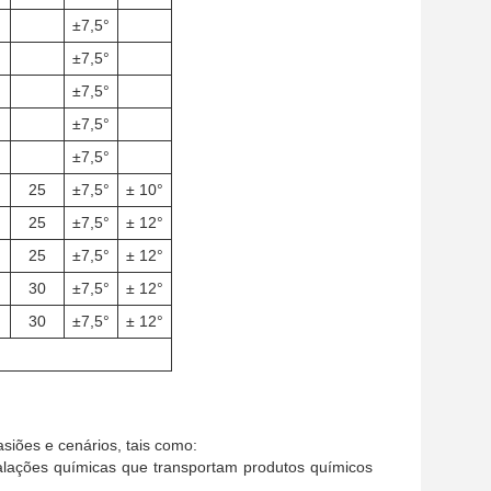
±7,5°
±7,5°
±7,5°
±7,5°
±7,5°
25
±7,5°
± 10°
25
±7,5°
± 12°
25
±7,5°
± 12°
30
±7,5°
± 12°
30
±7,5°
± 12°
asiões e cenários, tais como:
stalações químicas que transportam produtos químicos