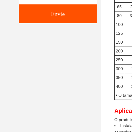
65
Envie
80
3
100
125
150
200
250
300
350
400
• O tama
Aplic
O produto
Instal