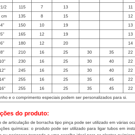
21/2
115
7
13
11
 cm
135
8
15
12
4"
150
10
19
13
5"
165
12
19
13
6"
180
12
20
14
8"
210
16
25
30
35
22
10"
230
16
25
30
40
22
12"
245
16
25
30
40
22
14"
255
16
25
35
45
22
16"
255
16
25
35
45
22
nho e o comprimento especiais podem ser personalizados para si.
ações do produto:
 de articulação de borracha tipo pinça pode ser utilizado em várias oc
ações químicas: o produto pode ser utilizado para ligar tubos em in