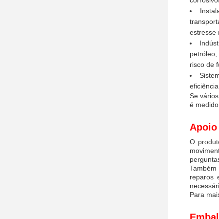
corrosivo
Insta
transpor
estresse 
Indúst
petróleo,
risco de 
Siste
eficiênci
Se vário
é medido 
Apoio 
O produt
moviment
perguntas
Também o
reparos 
necessári
Para mais
Embal