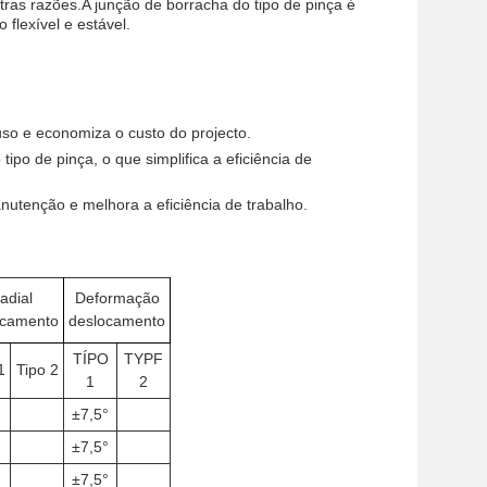
as razões.A junção de borracha do tipo de pinça é
flexível e estável.
uso e economiza o custo do projecto.
ipo de pinça, o que simplifica a eficiência de
anutenção e melhora a eficiência de trabalho.
adial
Deformação
ocamento
deslocamento
TÍPO
TYPF
1
Tipo 2
1
2
±7,5°
±7,5°
±7,5°