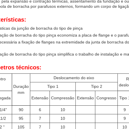
 pela expansão e contração térmicas, assentamento da fundação e outr
bola de borracha por parafusos externos, formando um corpo de ligação 
erísticas:
sticas da junção de borracha do tipo de pinça
lação de borracha do tipo pinça economiza a placa de flange e o paraf
cessária a fixação de flanges na extremidade da junta de borracha do t
lação de borracha do tipo pinça simplifica o trabalho de instalação e m
etros técnicos:
Deslocamento do eixo
tro
R
N
desl
Duração
Tipo 1
Tipo 2
mm
legada
Extensão
Compressão
Extensão
Congresso
Tipo 
1/4"
90
6
10
9
11/2
95
7
10
9
2 "
105
7
10
10