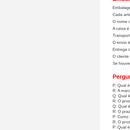
Embalage
Cada arti
O nome d
A caixa é
Transport
O envio é
Entrega d
O client
Se houver
Pergu
P: Qual é
R: A marc
Q: Qual é
R: O pro
Q: Qual é
R: O praz
P: Como é
R: O prod
P: Qual é