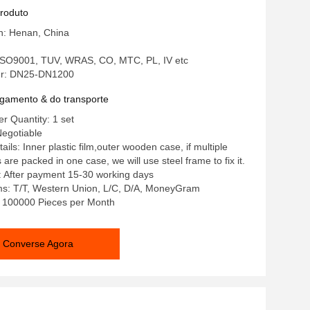
ões em sistemas de transferência de
produto
in: Henan, China
: ISO9001, TUV, WRAS, CO, MTC, PL, IV etc
r: DN25-DN1200
gamento & do transporte
 Quantity: 1 set
Negotiable
ils: Inner plastic film,outer wooden case, if multiple
re packed in one case, we will use steel frame to fix it.
: After payment 15-30 working days
s: T/T, Western Union, L/C, D/A, MoneyGram
y: 100000 Pieces per Month
Converse Agora