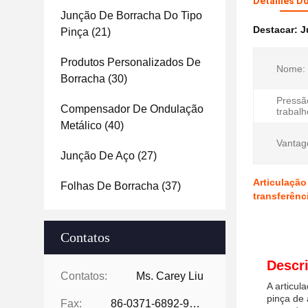
Detalhes D
Junção De Borracha Do Tipo
Destacar:
J
Pinça
(21)
Produtos Personalizados De
Nome:
Borracha
(30)
Pressã
Compensador De Ondulação
trabalh
Metálico
(40)
Vantag
Junção De Aço
(27)
Articulação
Folhas De Borracha
(37)
transferênc
Contatos
Descr
Contatos:
Ms. Carey Liu
A articul
pinça de
Fax:
86-0371-6892-9024