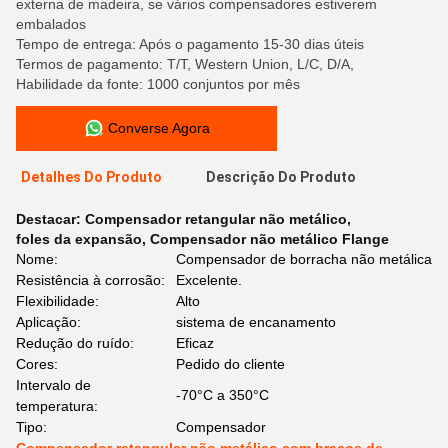
externa de madeira, se vários compensadores estiverem
embalados
Tempo de entrega: Após o pagamento 15-30 dias úteis
Termos de pagamento: T/T, Western Union, L/C, D/A,
Habilidade da fonte: 1000 conjuntos por mês
Converse Agora
Detalhes Do Produto
Descrição Do Produto
Destacar:
Compensador retangular não metálico
,
foles da expansão
,
Compensador não metálico Flange
Nome:
Compensador de borracha não metálica
Resistência à corrosão:
Excelente.
Flexibilidade:
Alto
Aplicação:
sistema de encanamento
Redução do ruído:
Eficaz
Cores:
Pedido do cliente
Intervalo de
-70°C a 350°C
temperatura:
Tipo:
Compensador