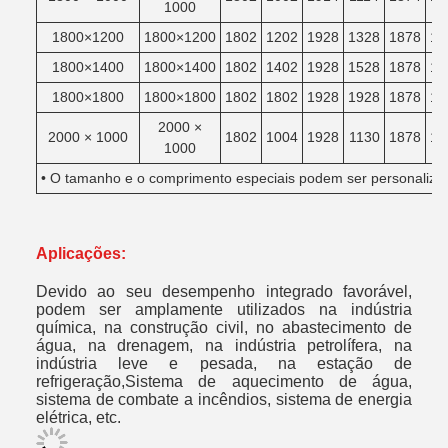
1000
1800×1200
1800×1200
1802
1202
1928
1328
1878
12
1800×1400
1800×1400
1802
1402
1928
1528
1878
14
1800×1800
1800×1800
1802
1802
1928
1928
1878
18
2000 ×
2000 × 1000
1802
1004
1928
1130
1878
10
1000
• O tamanho e o comprimento especiais podem ser personalizad
Aplicações:
Devido ao seu desempenho integrado favorável,
podem ser amplamente utilizados na indústria
química, na construção civil, no abastecimento de
água, na drenagem, na indústria petrolífera, na
indústria leve e pesada, na estação de
refrigeração,Sistema de aquecimento de água,
sistema de combate a incêndios, sistema de energia
elétrica, etc.