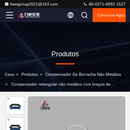
liweigroup2021@163.com
86-0371-6892-1527
Converse Agora
Produtos
Casa
>
Produtos
>
Compensador De Borracha Não Metálica
>
Compensador retangular não metálico com braços de
expansão de tipo de conexão de flange