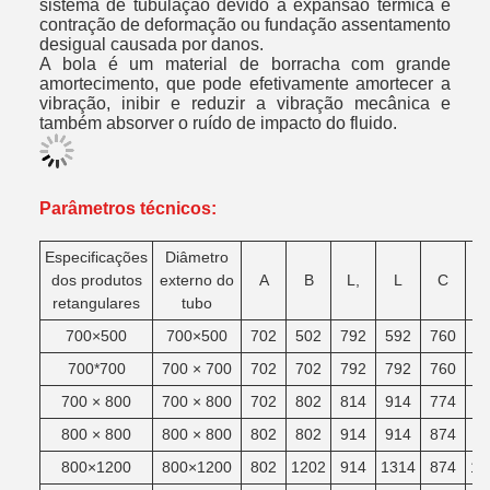
sistema de tubulação devido à expansão térmica e
contração de deformação ou fundação assentamento
desigual causada por danos.
A bola é um material de borracha com grande
amortecimento, que pode efetivamente amortecer a
vibração, inibir e reduzir a vibração mecânica e
também absorver o ruído de impacto do fluido.
Parâmetros técnicos:
Especificações
Diâmetro
dos produtos
externo do
A
B
L,
L
C
retangulares
tubo
700×500
700×500
702
502
792
592
760
5
700*700
700 × 700
702
702
792
792
760
7
700 × 800
700 × 800
702
802
814
914
774
8
800 × 800
800 × 800
802
802
914
914
874
8
800×1200
800×1200
802
1202
914
1314
874
12