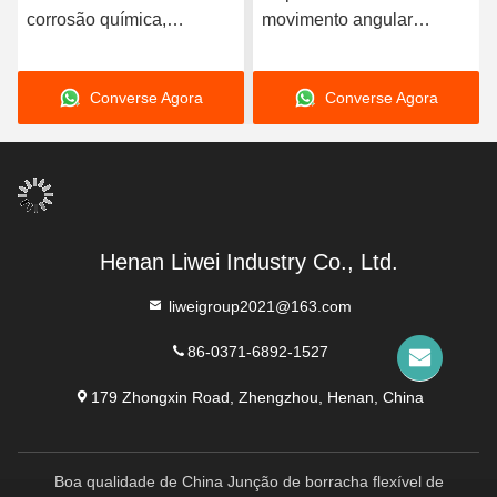
corrosão química,
movimento angular
articulação de borracha
Junção de borracha não
não metálica, oferecendo
metálica para as
Converse Agora
Converse Agora
elevada flexibilidade,
especificações solicitadas
concebida para vedação
pelo cliente
em condições químicas e
corrosivas
Henan Liwei Industry Co., Ltd.
liweigroup2021@163.com
86-0371-6892-1527
179 Zhongxin Road, Zhengzhou, Henan, China
Boa qualidade de China Junção de borracha flexível de