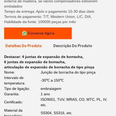
externa de madeira, se vários compensadores estiverem
embalados
Tempo de entrega: Após o pagamento 15-30 dias úteis
Termos de pagamento: T/T, Western Union, L/C, D/A,
Habilidade da fonte: 100000 peças por mês
Converse Agora
Detalhes Do Produto
Descrição Do Produto
Destacar:
4 juntas de expansão de borracha
,
6 juntas de expansão de borracha
,
articulação de expansão de borracha de tipo pinça
Nome:
Junção de borracha do tipo pinça
Intervalo de
-30℃ a 150℃
temperatura:
Tipo de ligação:
embraiagem
Garantia:
1 ano
ISO9001, TUV, WRAS, CO, MTC, PL, IV,
Certificado:
etc.
Material da
SS304, SS316, etc.
braçadeira: