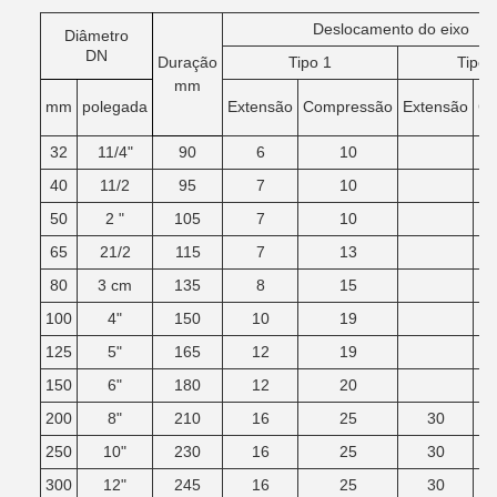
Deslocamento do eixo
Diâmetro
DN
Duração
Tipo 1
Tipo 
mm
mm
polegada
Extensão
Compressão
Extensão
Co
32
11/4"
90
6
10
40
11/2
95
7
10
50
2 "
105
7
10
65
21/2
115
7
13
80
3 cm
135
8
15
100
4"
150
10
19
125
5"
165
12
19
150
6"
180
12
20
200
8"
210
16
25
30
250
10"
230
16
25
30
300
12"
245
16
25
30