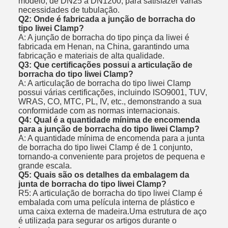
modelo, de DN25 a DN1200, para satisfazer várias
necessidades de tubulação.
Q2: Onde é fabricada a junção de borracha do
tipo liwei Clamp?
A: A junção de borracha do tipo pinça da liwei é
fabricada em Henan, na China, garantindo uma
fabricação e materiais de alta qualidade.
Q3: Que certificações possui a articulação de
borracha do tipo liwei Clamp?
A: A articulação de borracha do tipo liwei Clamp
possui várias certificações, incluindo ISO9001, TUV,
WRAS, CO, MTC, PL, IV, etc., demonstrando a sua
conformidade com as normas internacionais.
Q4: Qual é a quantidade mínima de encomenda
para a junção de borracha do tipo liwei Clamp?
A: A quantidade mínima de encomenda para a junta
de borracha do tipo liwei Clamp é de 1 conjunto,
tornando-a conveniente para projetos de pequena e
grande escala.
Q5: Quais são os detalhes da embalagem da
junta de borracha do tipo liwei Clamp?
R5: A articulação de borracha do tipo liwei Clamp é
embalada com uma película interna de plástico e
uma caixa externa de madeira.Uma estrutura de aço
é utilizada para segurar os artigos durante o