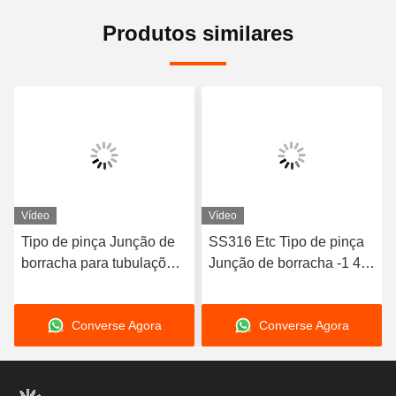
Produtos similares
Vídeo
Vídeo
Tipo de pinça Junção de
SS316 Etc Tipo de pinça
borracha para tubulações
Junção de borracha -1 40
resistentes à corrosão
barras Deslocamento do
comprimento
eixo Deslocamento radial
Converse Agora
Converse Agora
personalizável
TIPO 2