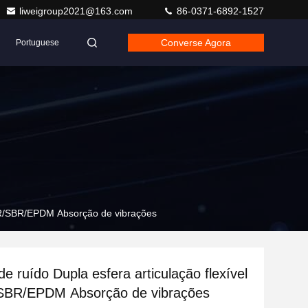
liweigroup2021@163.com
86-0371-6892-1527
Converse Agora
Portuguese
NBR/SBR/EPDM Absorção de vibrações
e ruído Dupla esfera articulação flexível
BR/EPDM Absorção de vibrações