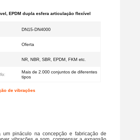
vel
,
EPDM dupla esfera articulação flexível
DN15-DN4000
Oferta
NR, NBR, SBR, EPDM, FKM etc.
Mais de 2.000 conjuntos de diferentes
fo:
tipos
ção de vibrações
nta um pináculo na concepção e fabricação de
orver vibrações e som, compensar a expansão