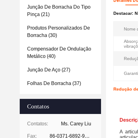
Detalhes D
Junção De Borracha Do Tipo
Destacar:
N
Pinça
(21)
Produtos Personalizados De
Nome d
Borracha
(30)
Absorç
vibraçõ
Compensador De Ondulação
Metálico
(40)
Reduçã
Junção De Aço
(27)
Garanti
Folhas De Borracha
(37)
Redução de
Contatos
Descriç
Contatos:
Ms. Carey Liu
A artic
Fax:
86-0371-6892-9024
articul