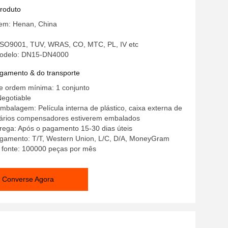
produto
gem: Henan, China
: ISO9001, TUV, WRAS, CO, MTC, PL, IV etc
odelo: DN15-DN4000
gamento & do transporte
e ordem mínima: 1 conjunto
Negotiable
mbalagem: Película interna de plástico, caixa externa de
vários compensadores estiverem embalados
rega: Após o pagamento 15-30 dias úteis
gamento: T/T, Western Union, L/C, D/A, MoneyGram
 fonte: 100000 peças por mês
Converse Agora