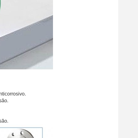
ticorrosivo.
são.
são.