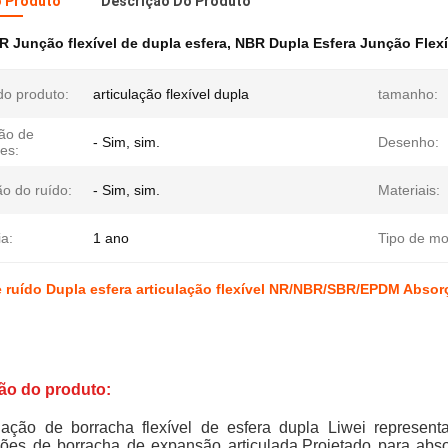
o Produto
Descrição Do Produto
R Junção flexível de dupla esfera
,
NBR Dupla Esfera Junção Flexí
o produto:
articulação flexível dupla
tamanho:
ão de
- Sim, sim.
Desenho:
es:
o do ruído:
- Sim, sim.
Materiais:
a:
1 ano
Tipo de mo
 ruído Dupla esfera articulação flexível NR/NBR/SBR/EPDM Absor
ão do produto:
ulação de borracha flexível de esfera dupla Liwei represe
ações de borracha de expansão articulada.
Projetado para abs