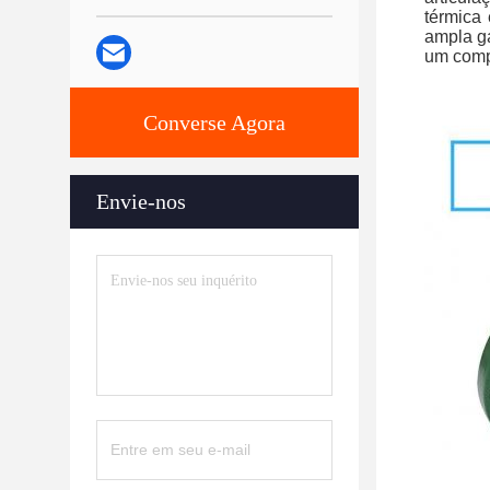
térmica 
ampla ga
um compo
Converse Agora
Envie-nos