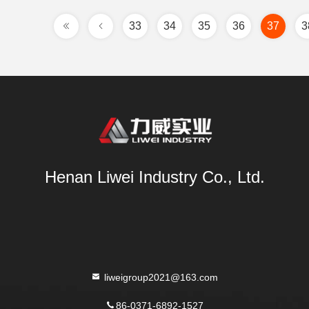
33
34
35
36
37
3
Henan Liwei Industry Co., Ltd.
liweigroup2021@163.com
86-0371-6892-1527