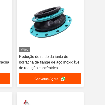
Vídeo
Redução do ruído da junta de
rracha
borracha de flange de aço inoxidável
de redução concêntrica
Converse Agora '