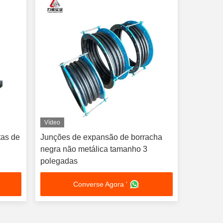
Vídeo
tas de
Junções de expansão de borracha
negra não metálica tamanho 3
polegadas
Converse Agora '