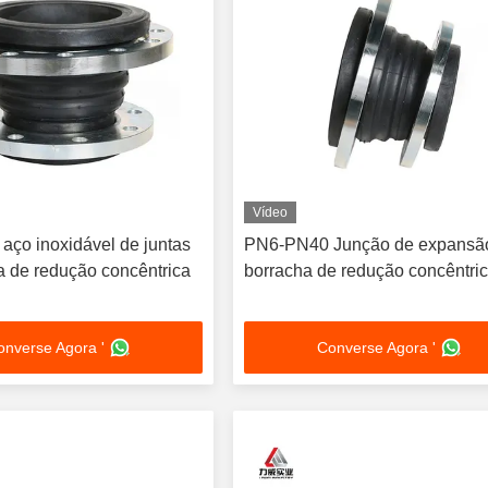
Vídeo
 aço inoxidável de juntas
PN6-PN40 Junção de expansã
a de redução concêntrica
borracha de redução concêntri
onverse Agora '
Converse Agora '