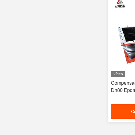
Vídeo
Compensado
Dn80 Epdm
C