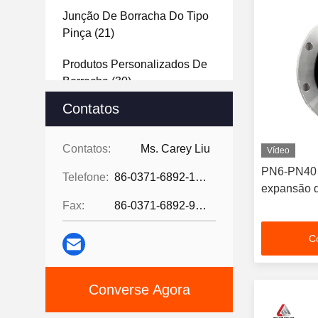
Junção De Borracha Do Tipo
Pinça
(21)
Produtos Personalizados De
Borracha
(30)
Contatos
Compensador De Ondulação
Metálico
(39)
Contatos:
Ms. Carey Liu
Vídeo
Junção De Aço
(27)
PN6-PN40
Telefone:
86-0371-6892-1527
expansão d
Folhas De Borracha
(25)
Fax:
86-0371-6892-9024
C
Converse Agora