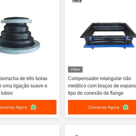
Vídeo
borracha de três bolas
Compensador retangular não
e uma ligação suave e
metálico com braços de expan
 tubos
tipo de conexão de flange
onverse Agora '
Converse Agora '