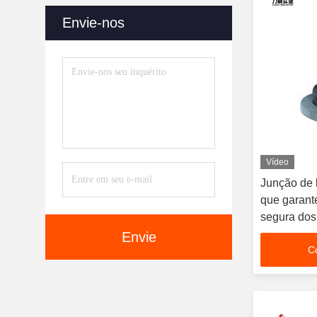
Envie-nos
Vídeo
Junção de 
que garant
segura dos
Envie
C