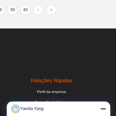
8
39
40
Relações Rápidas
Perfil da empresa
Excursão da fábrica
Yamila Yang
Controle da qualidade