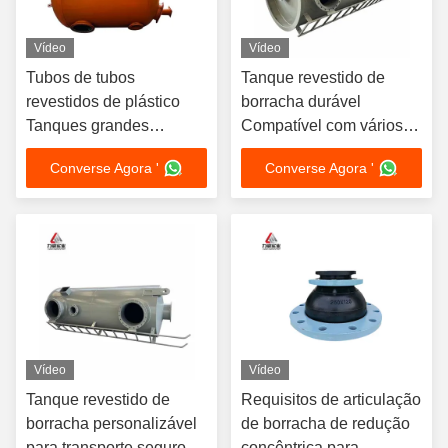
Vídeo
Vídeo
Tubos de tubos
Tanque revestido de
revestidos de plástico
borracha durável
Tanques grandes
Compatível com vários
revestimentos não
produtos químicos
Converse Agora '
Converse Agora '
metálicos
Vantagens
personalizáveis
Vídeo
Vídeo
Tanque revestido de
Requisitos de articulação
borracha personalizável
de borracha de redução
para transporte seguro e
concêntrica para