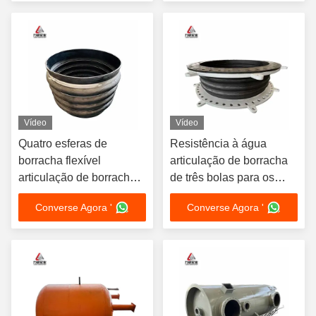
Vídeo
Vídeo
Quatro esferas de
Resistência à água
borracha flexível
articulação de borracha
articulação de borracha
de três bolas para os
produtos personalizados
requisitos do cliente
Converse Agora '
Converse Agora '
para várias aplicações