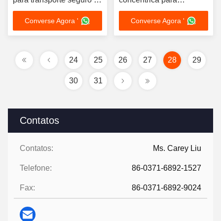
durável de fluidos
instalação de tubos
Converse Agora '
Converse Agora '
24
25
26
27
28
29
30
31
Contatos
Contatos:
Ms. Carey Liu
Telefone:
86-0371-6892-1527
Fax:
86-0371-6892-9024