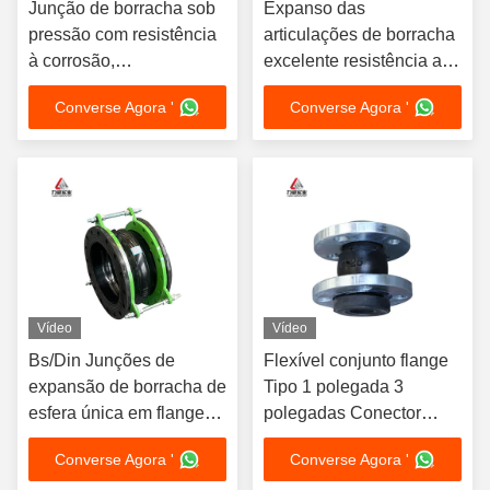
Junção de borracha sob
Expanso das
pressão com resistência
articulações de borracha
à corrosão,
excelente resistência ao
amortecimento das
óleo grande diâmetro
Converse Agora '
Converse Agora '
vibrações Nr/Epdm Pn6-
Pn40
Vídeo
Vídeo
Bs/Din Junções de
Flexível conjunto flange
expansão de borracha de
Tipo 1 polegada 3
esfera única em flange
polegadas Conector
flexíveis
Água Ácido Óleo
Converse Agora '
Converse Agora '
Alcalino