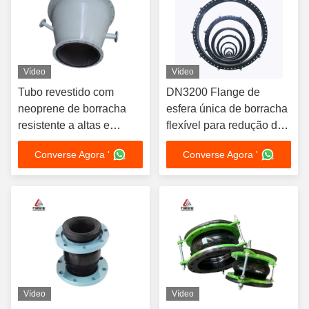
Vídeo
Vídeo
Tubo revestido com
DN3200 Flange de
neoprene de borracha
esfera única de borracha
resistente a altas e
flexível para redução de
baixas temperaturas
ruído
Converse Agora '
Converse Agora '
Grande diâmetro
Vídeo
Vídeo