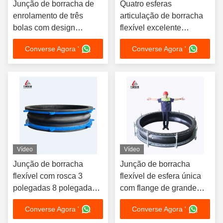
Junção de borracha de
Quatro esferas
enrolamento de três
articulação de borracha
bolas com design
flexível excelente
personalizado
redução de ruído esponja
Converse Agora '
Converse Agora '
borracha produtos
personalizados
Vídeo
Vídeo
Junção de borracha
Junção de borracha
flexível com rosca 3
flexível de esfera única
polegadas 8 polegadas
com flange de grande
de enrolamento manual
diâmetro
Converse Agora '
Converse Agora '
DN15-DN4000