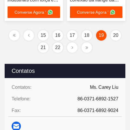
eficiência
articulação de aço mais
Converse Agora '
Converse Agora '
segura para a bomba
15
16
17
18
19
20
21
22
Contatos
Contatos:
Ms. Carey Liu
Telefone:
86-0371-6892-1527
Fax:
86-0371-6892-9024