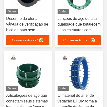
Vídeo
Vídeo
Desenho da oferta
Junções de aço de alta
válvula de verificação de
qualidade que fortalecem
bico de pato sem
suas estruturas com
deformação Abrir e
durabilidade e precisão
Converse Agora '
Converse Agora '
fechar automaticamente
Vídeo
Vídeo
Articulações de aço que
O material do anel de
conectam seus sistemas
vedação EPDM torna a
industriais com força e
conexão da flange da