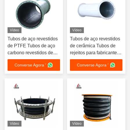
Vídeo
Vídeo
Tubos de aço revestidos
Tubos de aço revestidos
de PTFE Tubos de aço
de cerâmica Tubos de
carbono revestidos de
rejeitos para fabricantes
borracha padrão
de tubulações industriais
Converse Agora '
Converse Agora '
americana
Vídeo
Vídeo