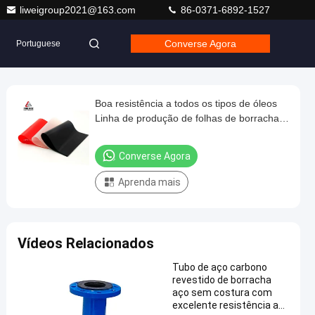
liweigroup2021@163.com
86-0371-6892-1527
Converse Agora
Portuguese
Boa resistência a todos os tipos de óleos
Linha de produção de folhas de borracha
butil automotiva com tamanhos de 1-50
mm X 0,6-2 m X 1-20 m de saída
Converse Agora
Aprenda mais
Vídeos Relacionados
Tubo de aço carbono
revestido de borracha
aço sem costura com
excelente resistência ao