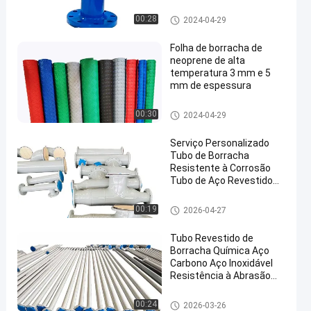
envelhecimento
Tubos revestidos de borracha
00:28
2024-04-29
Folha de borracha de
neoprene de alta
temperatura 3 mm e 5
mm de espessura
en
Folhas de borracha
00:30
2024-04-29
Serviço Personalizado
Tubo de Borracha
Resistente à Corrosão
Tubo de Aço Revestido
Material Opcional em
Comprimentos Padrão de
Tubos revestidos de borracha
00:19
2026-04-27
6m ou Personalizado
para Durabilidade
Tubo Revestido de
Borracha Química Aço
Carbono Aço Inoxidável
Resistência à Abrasão
Alta Projetado para Longa
Duração Industrial
Tubos revestidos de borracha
00:24
2026-03-26