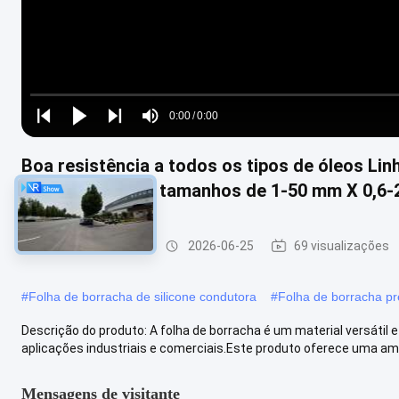
Loaded
:
0%
0:00
/
0:00
Play
Play
Play
Mute
Current
Duration
next
next
Boa resistência a todos os tipos de óleos Lin
Time
automotiva com tamanhos de 1-50 mm X 0,6-2
Folhas de borracha
2026-06-25
69 visualizações
#
Folha de borracha de silicone condutora
#
Folha de borracha pr
Descrição do produto: A folha de borracha é um material versáti
aplicações industriais e comerciais.Este produto oferece uma amp
Mensagens de visitante