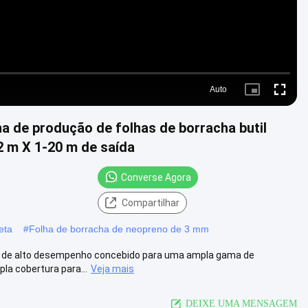
Auto
Picture-
Fullscre
in-
Picture
ha de produção de folhas de borracha butil
 m X 1-20 m de saída
Converse Agora
Compartilhar
eta
#
Folha de borracha de neopreno de 3 mm
l e de alto desempenho concebido para uma ampla gama de
la cobertura para...
Veja mais
DEIXE UMA MENSAGEM